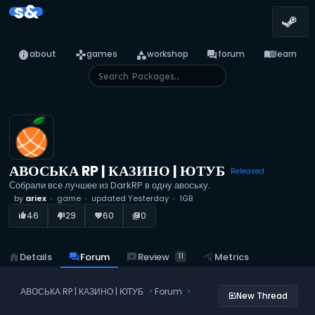
s&
info
games
category
forum
menu_book
about
games
workshop
forum
learn
АВОСЬКА RP | КАЗИНО | ЮТУБ
Released
Собрали все лучшее из DarkRP в одну авоську.
by
ariex
game
updated
Yesterday
1GB
46
29
60
0
thumb_up_alt
thumb_down_alt
favorite
library_books
reviews
Review
home
Details
forum
Forum
query_stats
Metrics
11
АВОСЬКА RP | КАЗИНО | ЮТУБ
Forum
New Thread
post_add